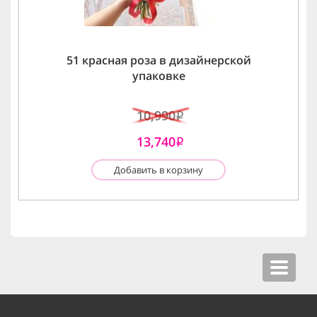
51 красная роза в дизайнерской
упаковке
10,990
i
13,740
i
Добавить в корзину
Toggle
navigat