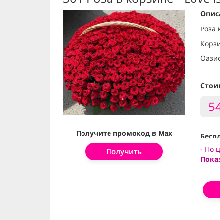
Опис
Роза 
Корзи
Оазис
Стои
5
Получите промокод в Max
Беспл
- По 
Получить
Пока