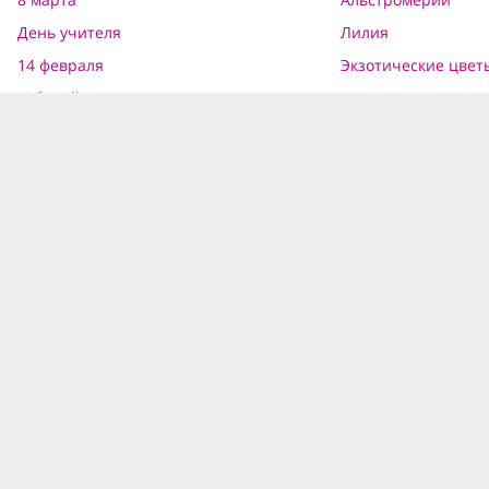
День учителя
Лилия
14 февраля
Экзотические цвет
Юбилей
КТЫ
CПОСОБЫ ОПЛАТЫ
рад
, ул. Советская, 12
Картой онлайн
Наличными при получении
0-42-777
ЧНАЯ ПОДПИСКА
ИЯ ВЫПОЛНЕНИЯ ЗАКАЗОВ