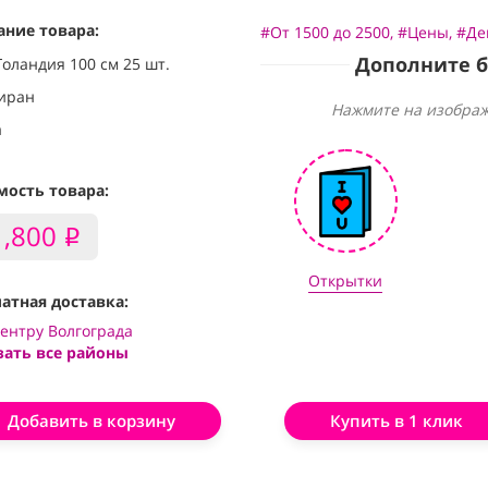
ание товара:
#От 1500 до 2500
,
#Цены
,
#Де
Дополните 
Голандия 100 см 25 шт.
иран
Нажмите на изображ
а
мость товара:
1,800
i
Открытки
атная доставка:
центру Волгограда
зать все районы
Добавить в корзину
Купить в 1 клик