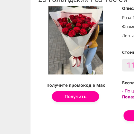
Опис
Роза 
Фоам
Лент
Стои
1
Беспл
Получите промокод в Max
- По 
Получить
Пока