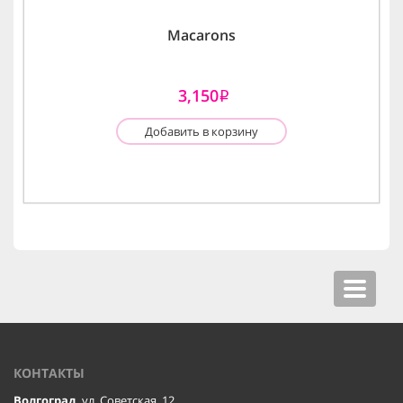
Macarons
3,150
i
Добавить в корзину
Toggle
navigat
КОНТАКТЫ
Волгоград
, ул. Советская, 12