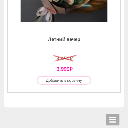
Летний вечер
4,450
i
3,990
i
Добавить в корзину
Toggle
navigat