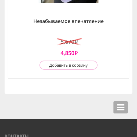
Незабываемое впечатление
5,670
i
4,850
i
Добавить в корзину
Toggle
navigat
КОНТАКТЫ