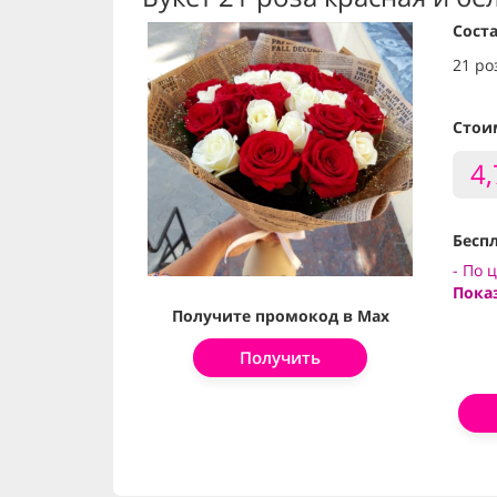
Соста
21 ро
Стои
4
Беспл
- По 
Пока
Получите промокод в Max
Получить