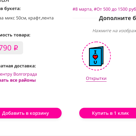
в букета:
#8 марта
,
#От 500 до 1500 ру
Дополните 
за микс 50см, крафт,лента
Нажмите на изображ
мость товара:
,790
i
атная доставка:
центру Волгограда
Открытки
зать все районы
Добавить в корзину
Купить в 1 клик