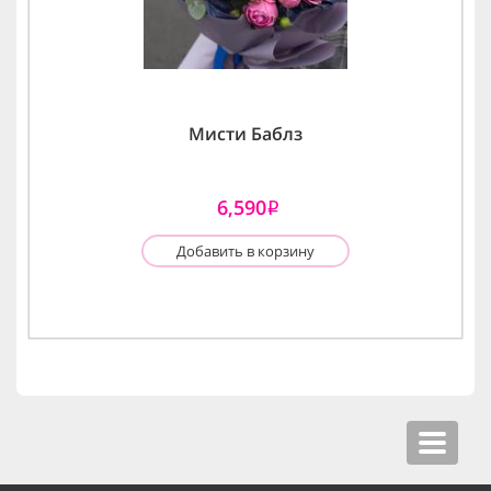
Мисти Баблз
6,590
i
Добавить в корзину
Toggle
navigat