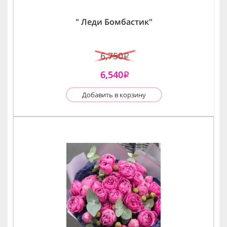
" Леди Бомбастик"
6,750
i
6,540
i
Добавить в корзину