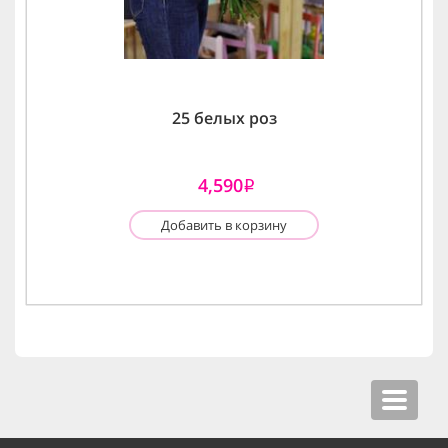
25 белых роз
4,590
i
Добавить в корзину
Toggle
navigat