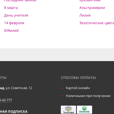
8 марта
Альстромерии
День учителя
Лилия
14 февраля
Экзотические цвет
Юбилей
КТЫ
CПОСОБЫ ОПЛАТЫ
рад
, ул. Советская, 12
Картой онлайн
Наличными при получении
0-42-777
ЧНАЯ ПОДПИСКА