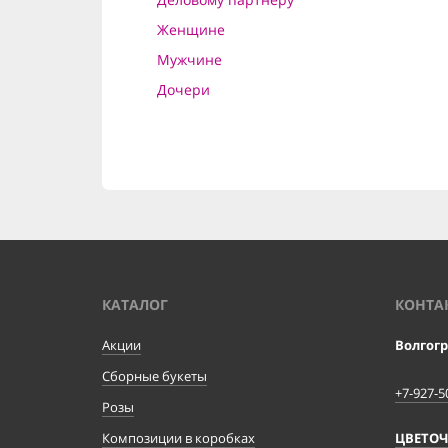
Женщине
Мужчине
Дочери
КАТАЛОГ
КОНТА
Акции
Волгог
Сборные букеты
+7-927-5
Розы
Композиции в коробках
ЦВЕТО