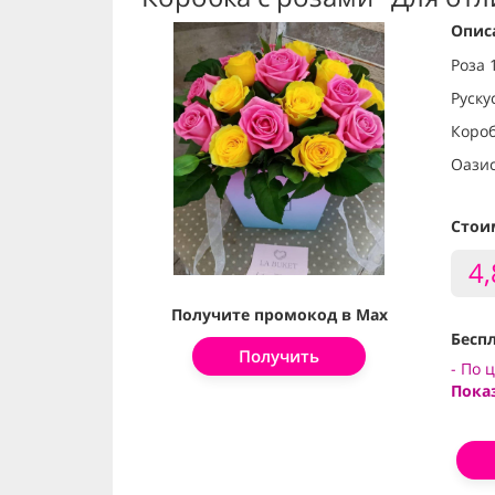
Опис
Роза 
Руску
Короб
Оазис
Стои
4
Получите промокод в Max
Беспл
Получить
- По 
Пока