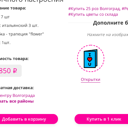
ание товара:
#Купить 25 роз Волгоград
,
#Р
#Купить цветы со склада
17 шт
Дополните 
с итальянский 3 шт.
ка - трапеция "flower"
Нажмите на изображ
 1шт.
мость товара:
,850
i
Открытки
атная доставка:
центру Волгограда
зать все районы
Добавить в корзину
Купить в 1 клик