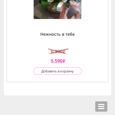
Нежность в тебе
6,300
i
5,590
i
Добавить в корзину
Toggle
navigat