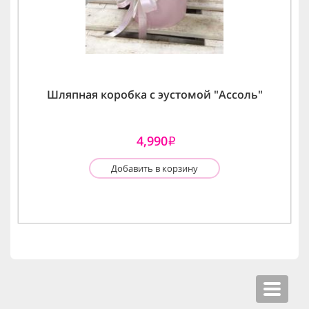
Шляпная коробка с эустомой "Ассоль"
4,990
i
Добавить в корзину
Toggle
navigat