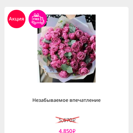
Акция
Незабываемое впечатление
5,670
i
4,850
i