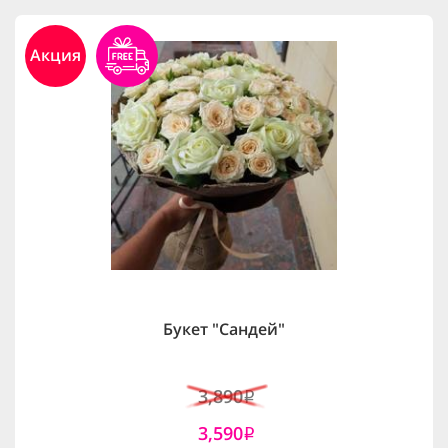
Акция
Букет "Сандей"
3,890
i
3,590
i