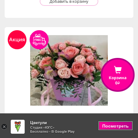
Добавить в корзину
Акция
Корзина
0
i
Цветули
Коробка "Нежные чувства"
Посмотреть
×
Студия «ЮГС»
Бесплатно - В Google Play