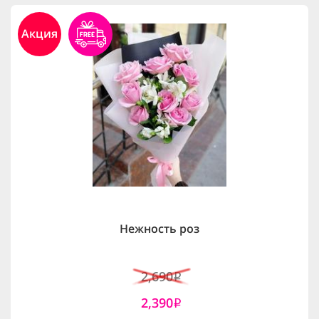
Акция
Нежность роз
2,690
i
2,390
i