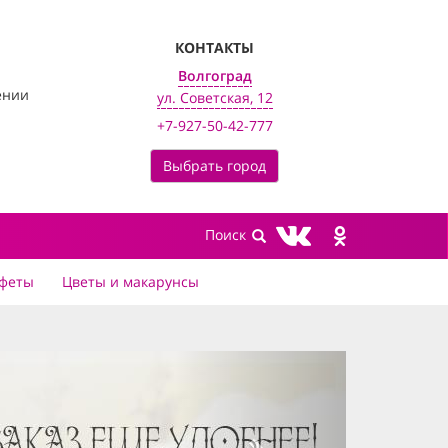
КОНТАКТЫ
Волгоград
ении
ул. Советская, 12
+7-927-50-42-777
Выбрать город
феты
Цветы и макарунсы
next