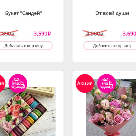
Букет "Сандей"
От всей души
3,890
3,590
4,900
3,69
i
i
i
Добавить в корзину
Добавить в корзину
ия
Акция