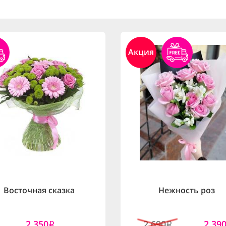
Акция
Восточная сказка
Нежность роз
2,350
2,690
2,39
i
i