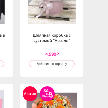
а в
Шляпная коробка с
эустомой "Ассоль"
4,990
i
Добавить в корзину
Акция