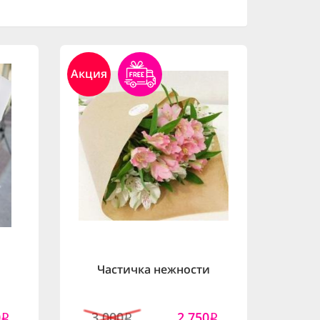
Акция
Частичка нежности
0
3,000
2,750
i
i
i