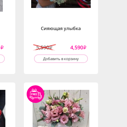
Сияющая улыбка
0
5,590
4,590
i
i
i
Добавить в корзину