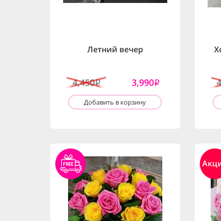
Летний вечер
Х
4,450
3,990
i
i
Добавить в корзину
Акц