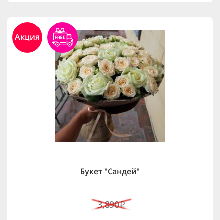
Акция
Букет "Сандей"
3,890
i