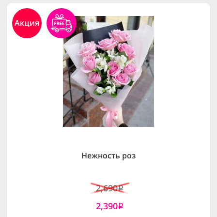
Акция
Нежность роз
2,690
i
2,390
i