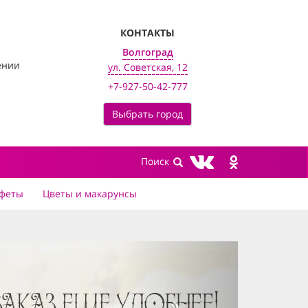
КОНТАКТЫ
Волгоград
ении
ул. Советская, 12
+7-927-50-42-777
Выбрать город
феты
Цветы и макарунсы
next