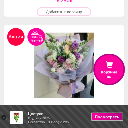
6,250
i
Добавить в корзину
Акция
Корзина
0
i
Цветули
Чудесный день
Посмотреть
×
Студия «ЮГС»
Бесплатно - В Google Play