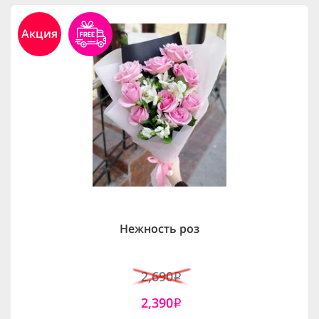
Акция
Нежность роз
2,690
i
2,390
i