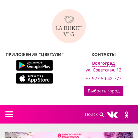
ПРИЛОЖЕНИЕ "ЦВЕТУЛИ"
КОНТАКТЫ
Волгоград
ул. Советская, 12
+7-927-50-42-777
Выбрать город
Toggle
navigation
previous
next