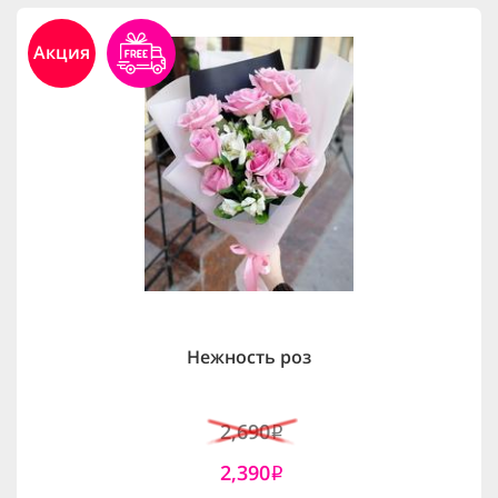
Акция
Нежность роз
2,690
i
2,390
i