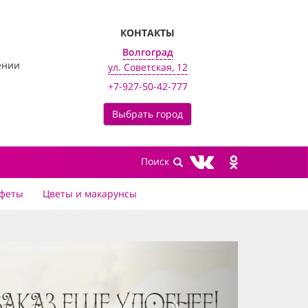
КОНТАКТЫ
Волгоград
ении
ул. Советская, 12
+7-927-50-42-777
Выбрать город
феты
Цветы и макарунсы
next