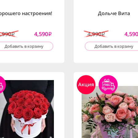
орошего настроения!
Дольче Вита
4,990
4,590
4,990
4,59
i
i
i
Добавить в корзину
Добавить в корзину
Акция