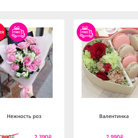
ия
Нежность роз
Валентинка
2,690
2,390
2,990
i
i
i