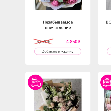
Незабываемое
BO
впечатление
5,670
4,850
i
i
Добавить в корзину