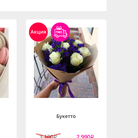
Акция
Букетто
3,100
2,990
i
i