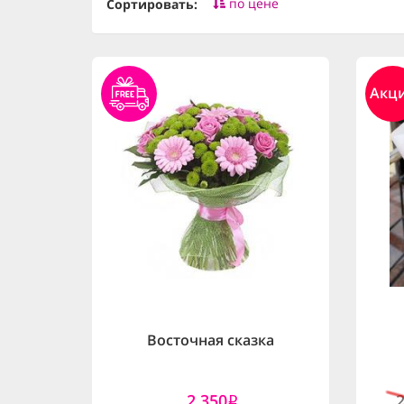
по цене
Сортировать:
Акц
Восточная сказка
2,350
i