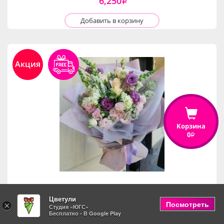
6,250
i
Добавить в корзину
Акция
Корзина
0
i
Цветули
Чудесный день
Посмотреть
×
Студия «ЮГС»
Бесплатно - В Google Play