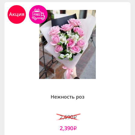
Акция
Нежность роз
2,690
i
2,390
i