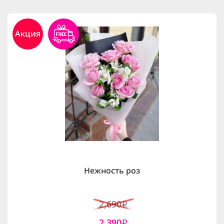
Акция
Нежность роз
2,690
i
2,390
i