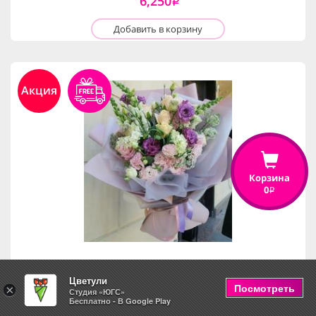
6,250
i
Добавить в корзину
Акция
Корзина
0
i
Цветули
Чудесный день
Посмотреть
×
Студия «ЮГС»
Бесплатно - В Google Play