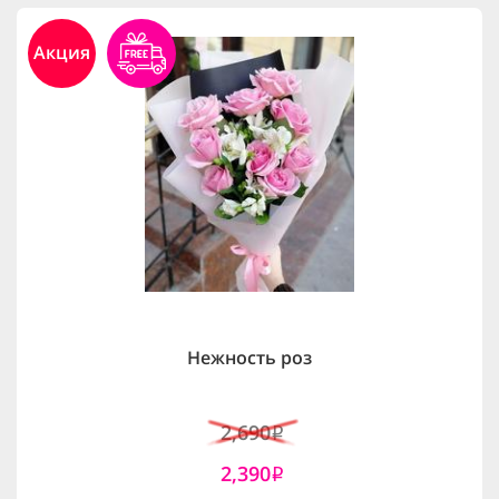
Акция
Нежность роз
2,690
i
2,390
i