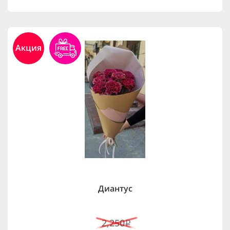
Акция
Диантус
2,250
i