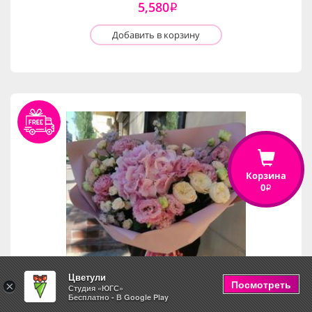
5,580
i
Добавить в корзину
Корзина
0
i
Цветули
Посмотреть
×
Студия «ЮГС»
Бесплатно - В Google Play
Romantic