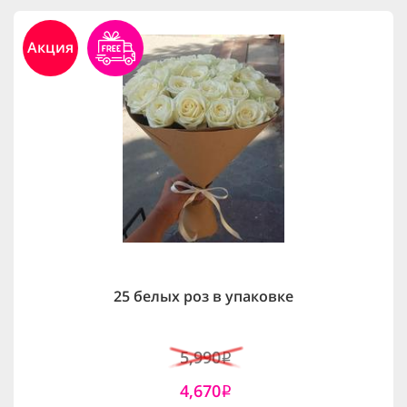
Акция
25 белых роз в упаковке
5,990
i
4,670
i