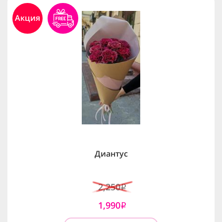
Акция
Диантус
2,250
i
1,990
i