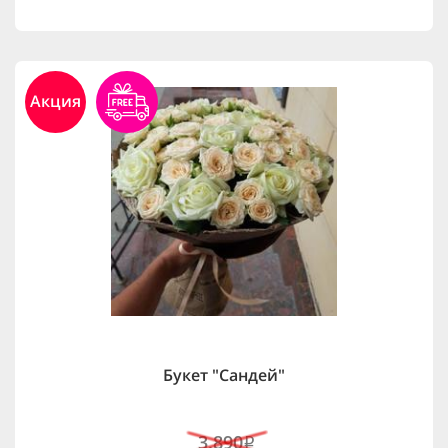
Акция
Букет "Сандей"
3,890
i