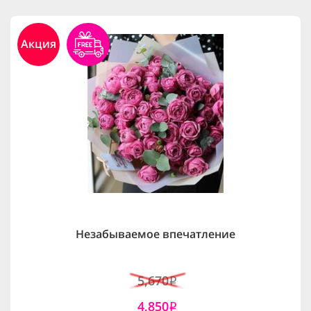
Акция
Незабываемое впечатление
5,670
i
4,850
i