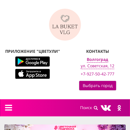
ПРИЛОЖЕНИЕ "ЦВЕТУЛИ"
КОНТАКТЫ
Волгоград
ул. Советская, 12
+7-927-50-42-777
Выбрать город
Toggle
navigation
previous
next