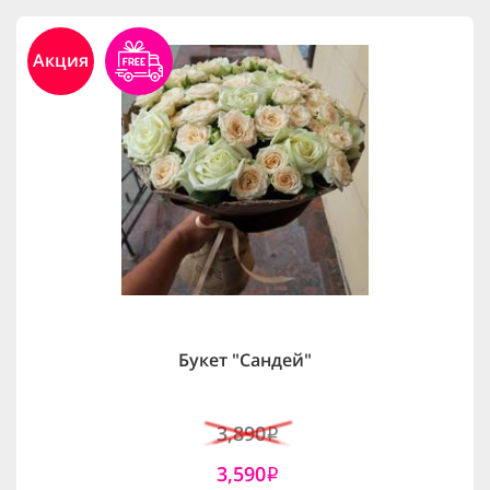
Акция
Букет "Сандей"
3,890
i
3,590
i