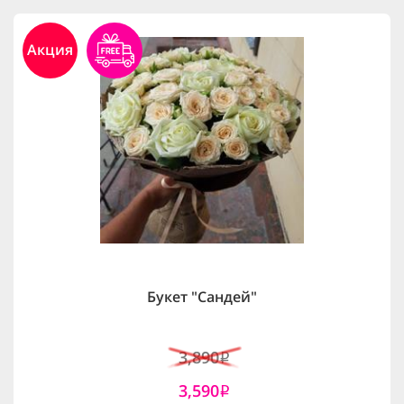
Акция
Букет "Сандей"
3,890
i
3,590
i