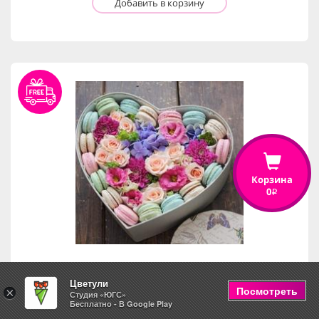
Добавить в корзину
Корзина
0
i
Цветули
С любовью
Посмотреть
×
Студия «ЮГС»
Бесплатно - В Google Play