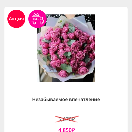
Акция
Незабываемое впечатление
5,670
i
4,850
i