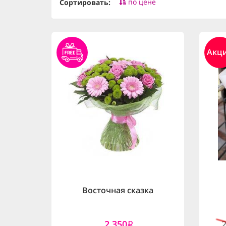
по цене
Сортировать:
Акц
Восточная сказка
2,350
i