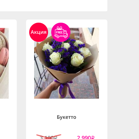
Акция
Букетто
3,100
2,990
i
i