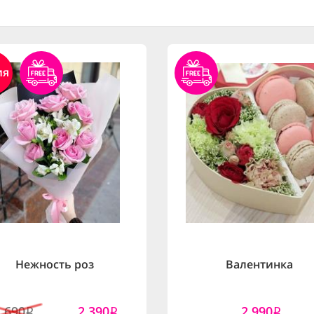
ия
Нежность роз
Валентинка
2,690
2,390
2,990
i
i
i