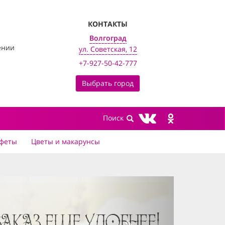
КОНТАКТЫ
Волгоград
ении
ул. Советская, 12
+7-927-50-42-777
Выбрать город
феты
Цветы и макарунсы
next