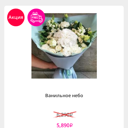
Акция
Ванильное небо
6,290
i
5,890
i