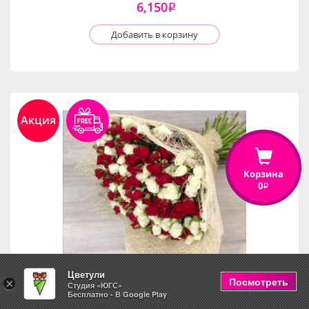
6,150
i
Добавить в корзину
Акция
Корзина
0
i
Цветули
Посмотреть
×
Студия «ЮГС»
Бесплатно - В Google Play
Красное белое