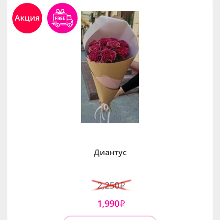
Акция
Диантус
2,250
i
1,990
i