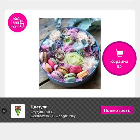
Корзина
0
i
Цветули
Коробка с макаронс "Комплимент"
Посмотреть
×
Студия «ЮГС»
Бесплатно - В Google Play
3,390
i