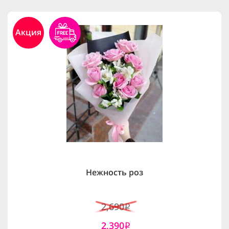
Акция
Нежность роз
2,690
i
2,390
i