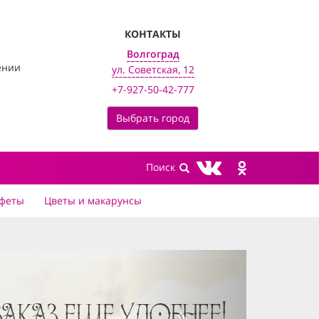
КОНТАКТЫ
Волгоград
ении
ул. Советская, 12
+7-927-50-42-777
Выбрать город
феты
Цветы и макарунсы
next