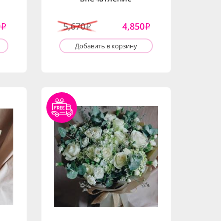
0
5,670
4,850
i
i
i
Добавить в корзину