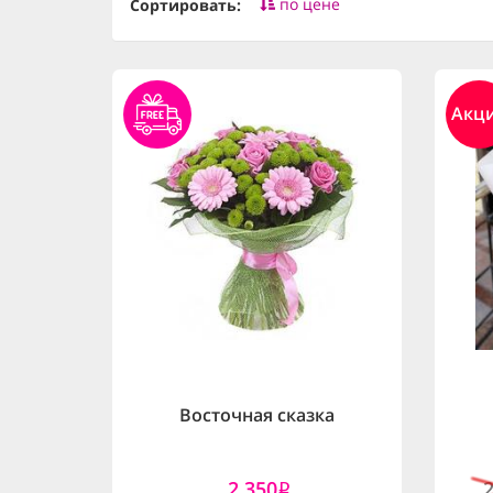
по цене
Сортировать:
Акц
Восточная сказка
2,350
i