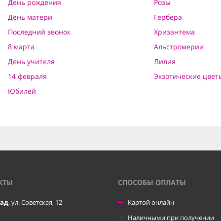
День рождения
Розы
День матери
Гербера
Последний звонок
Хризантема
8 марта
Альстромерии
День учителя
Лилия
14 февраля
Экзотические цвет
Юбилей
КТЫ
CПОСОБЫ ОПЛАТЫ
рад
, ул. Советская, 12
Картой онлайн
Наличными при получении