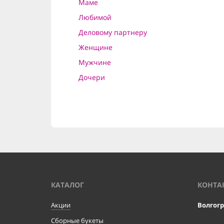
Маме
Любимой
Деловому партнеру
Женщине
Мужчине
Дочери
КАТАЛОГ
КОНТА
Акции
Волгог
Сборные букеты