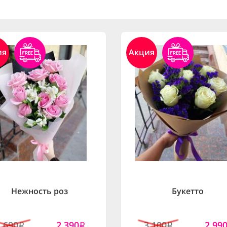
ия
Акция
Нежность роз
Букетто
2,690
2,390
3,100
2,99
i
i
i