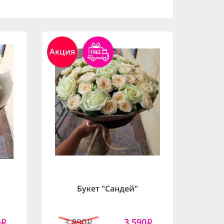
Акция
Букет "Сандей"
0
3,890
3,590
i
i
i