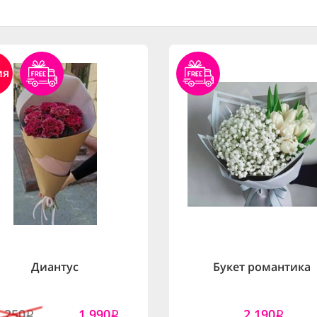
ия
Диантус
Букет романтика
2,250
1,990
2,190
i
i
i