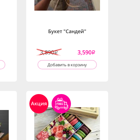
Букет "Сандей"
3,890
3,590
i
i
Добавить в корзину
Акция