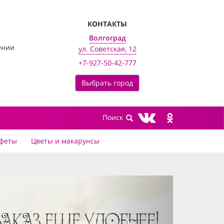
КОНТАКТЫ
Волгоград
ении
ул. Советская, 12
+7-927-50-42-777
Выбрать город
феты
Цветы и макарунсы
next