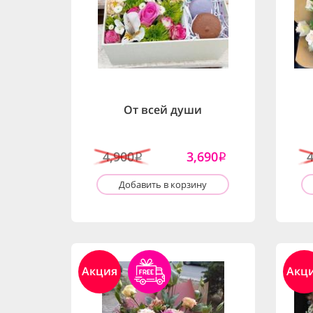
От всей души
4,900
3,690
i
i
Добавить в корзину
Акция
Акц