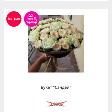
Акция
Букет "Сандей"
3,890
i