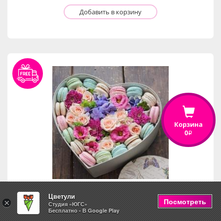
Добавить в корзину
Корзина
0
i
Цветули
Посмотреть
×
Студия «ЮГС»
С любовью
Бесплатно - В Google Play