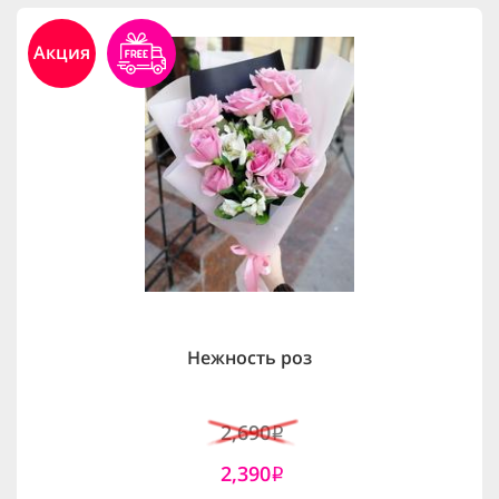
Акция
Нежность роз
2,690
i
2,390
i