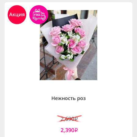
Акция
Нежность роз
2,690
i
2,390
i