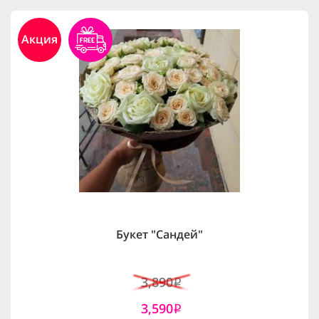
Акция
Букет "Сандей"
3,890
i
3,590
i