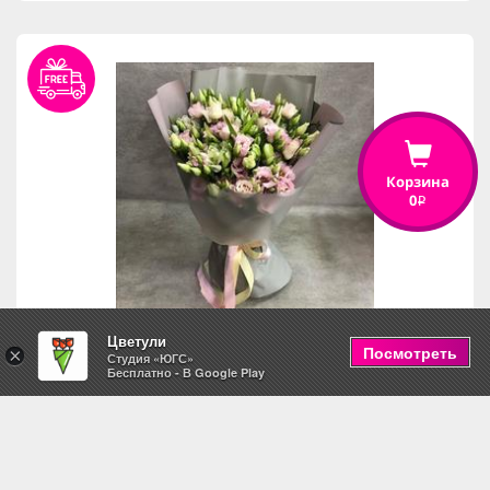
Корзина
0
i
Цветули
Посмотреть
×
Студия «ЮГС»
Бесплатно - В Google Play
Летний дар
5,490
i