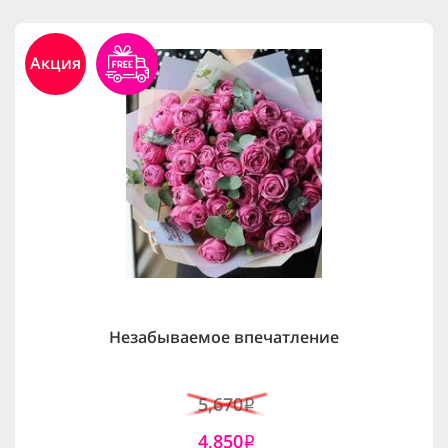
Акция
Незабываемое впечатление
5,670
i
4,850
i