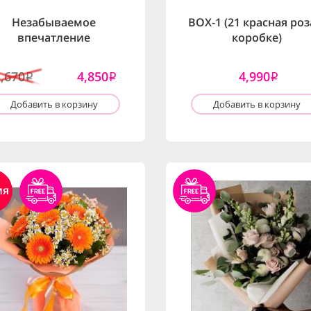
Незабываемое
BOX-1 (21 красная роз
впечатление
коробке)
5,670
4,850
4,990
i
i
i
Добавить в корзину
Добавить в корзину
ия