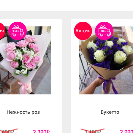
ия
Акция
Нежность роз
Букетто
2,690
2,390
3,100
2,99
i
i
i