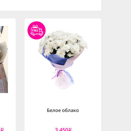
Белое облако
0
3,450
i
i