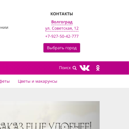
КОНТАКТЫ
Волгоград
ении
ул. Советская, 12
+7-927-50-42-777
Выбрать город
феты
Цветы и макарунсы
next