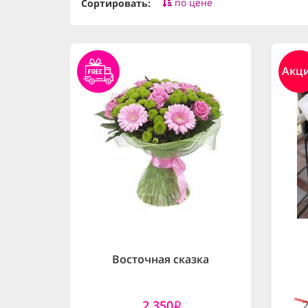
по цене
Сортировать:
Акц
Восточная сказка
2,350
i