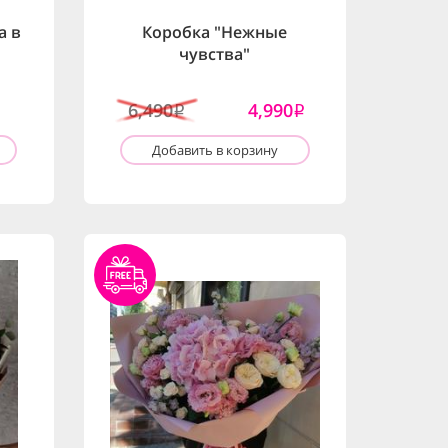
а в
Коробка "Нежные
чувства"
6,490
4,990
i
i
Добавить в корзину