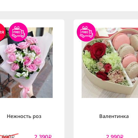
ия
Нежность роз
Валентинка
2,690
2,390
2,990
i
i
i