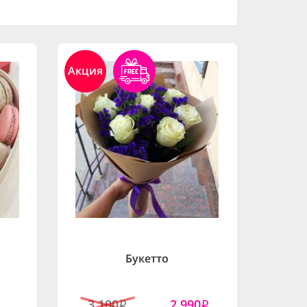
Акция
Букетто
3,100
2,990
i
i