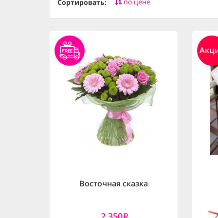
по цене
Сортировать:
Акц
Восточная сказка
2,350
i