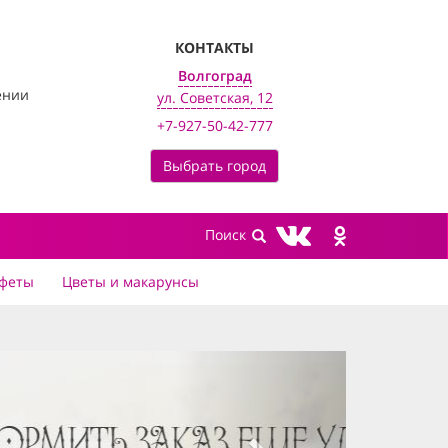
КОНТАКТЫ
Волгоград
ении
ул. Советская, 12
+7-927-50-42-777
Выбрать город
феты
Цветы и макарунсы
next