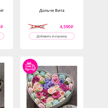
я!
Дольче Вита
0
4,990
4,590
i
i
i
Добавить в корзину