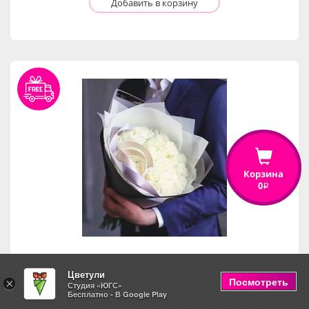
Добавить в корзину
Корзина
0
i
Цветули
25 белых роз
Посмотреть
×
Студия «ЮГС»
Бесплатно - В Google Play