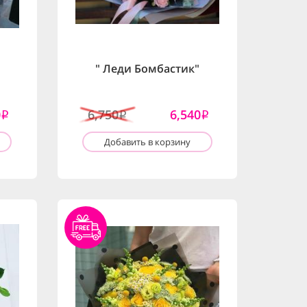
" Леди Бомбастик"
0
6,750
6,540
i
i
i
Добавить в корзину