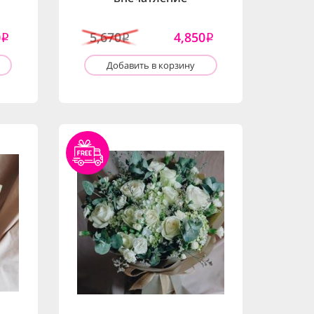
0
5,670
4,850
i
i
i
Добавить в корзину