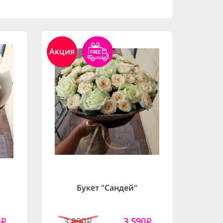
Акция
Букет "Сандей"
0
3,890
3,590
i
i
i