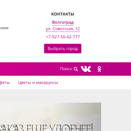
КОНТАКТЫ
Волгоград
ении
ул. Советская, 12
+7-927-50-42-777
Выбрать город
феты
Цветы и макарунсы
next