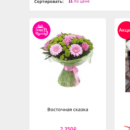
по цене
Сортировать:
Акц
Восточная сказка
2,350
i