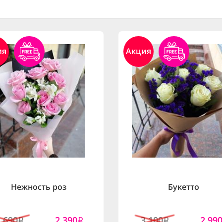
ия
Акция
Нежность роз
Букетто
2,690
2,390
3,100
2,99
i
i
i