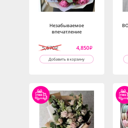
Незабываемое
BO
впечатление
5,670
4,850
i
i
Добавить в корзину