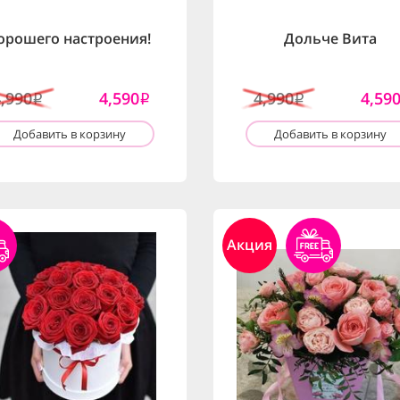
орошего настроения!
Дольче Вита
4,990
4,590
4,990
4,59
i
i
i
Добавить в корзину
Добавить в корзину
Акция