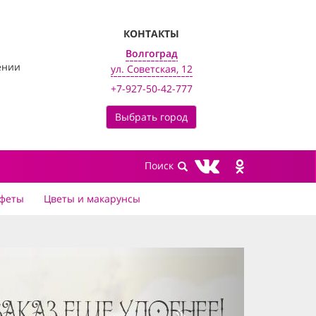
КОНТАКТЫ
Волгоград
ении
ул. Советская, 12
+7-927-50-42-777
Выбрать город
феты
Цветы и макарунсы
next