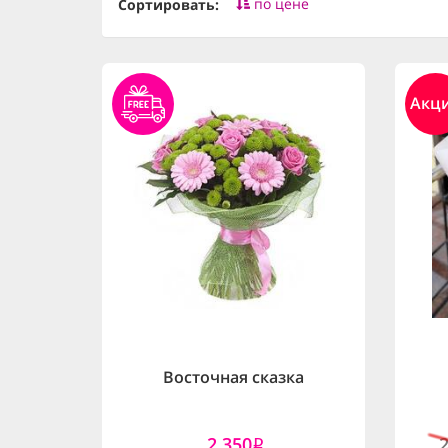
по цене
Сортировать:
Акц
Восточная сказка
2,350
i