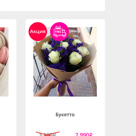
Акция
Букетто
3,100
2,990
i
i