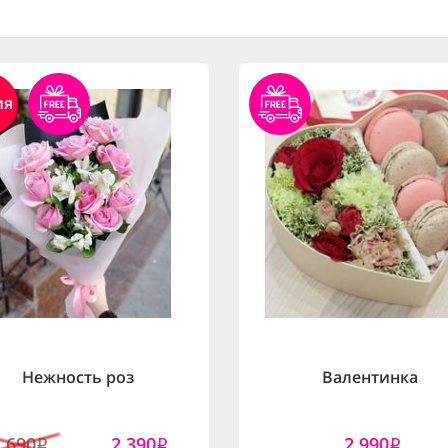
ия
Нежность роз
Валентинка
2,690
2,390
2,990
i
i
i