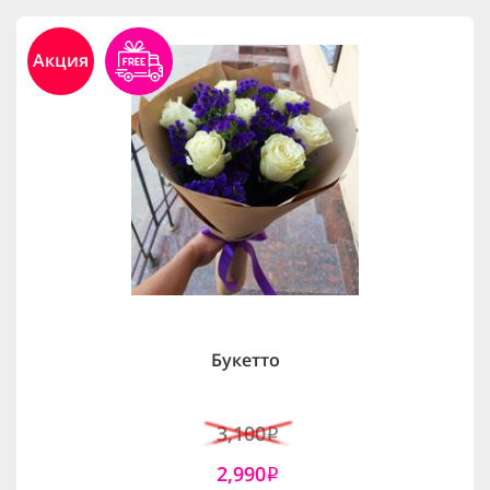
Акция
Букетто
3,100
i
2,990
i