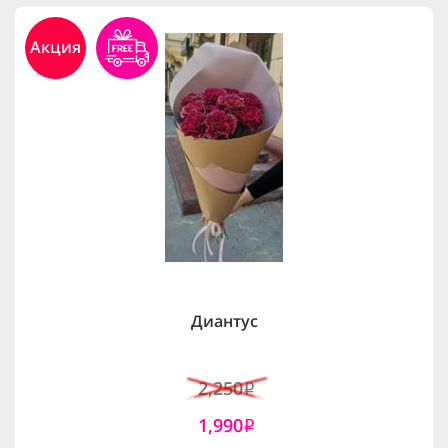
Акция
Диантус
2,250
i
1,990
i