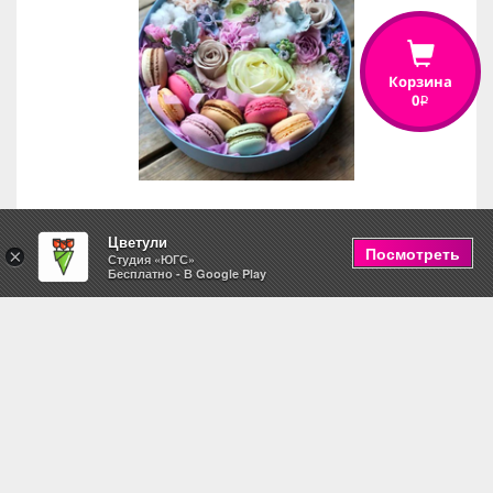
Корзина
0
i
Цветули
Коробка с макаронс "Комплимент"
Посмотреть
×
Студия «ЮГС»
Бесплатно - В Google Play
3,390
i
Добавить в корзину