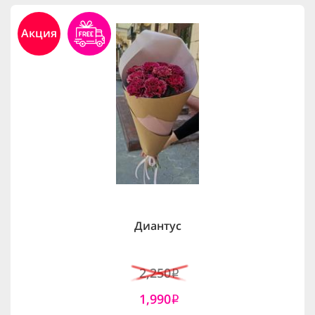
Акция
Диантус
2,250
i
1,990
i