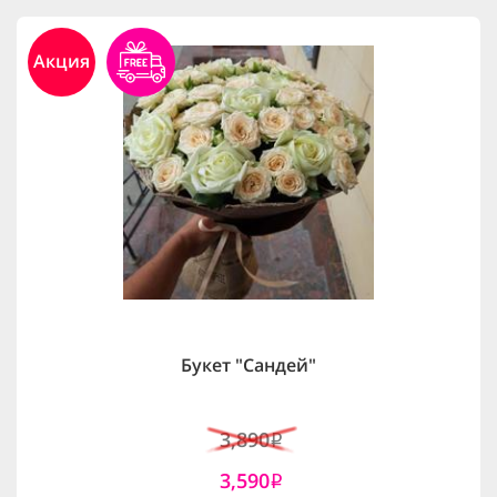
Акция
Букет "Сандей"
3,890
i
3,590
i