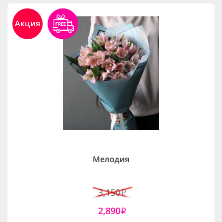
Акция
Мелодия
3,150
i
2,890
i