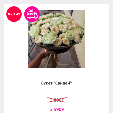
Акция
Букет "Сандей"
3,890
i
3,590
i