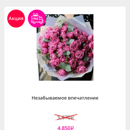
Акция
Незабываемое впечатление
5,670
i
4,850
i