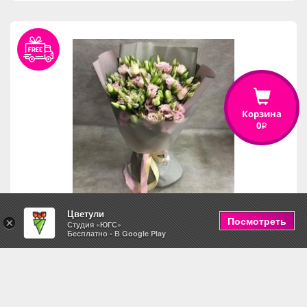
Корзина
0
i
Цветули
Посмотреть
×
Студия «ЮГС»
Бесплатно - В Google Play
Летний дар
5,490
i