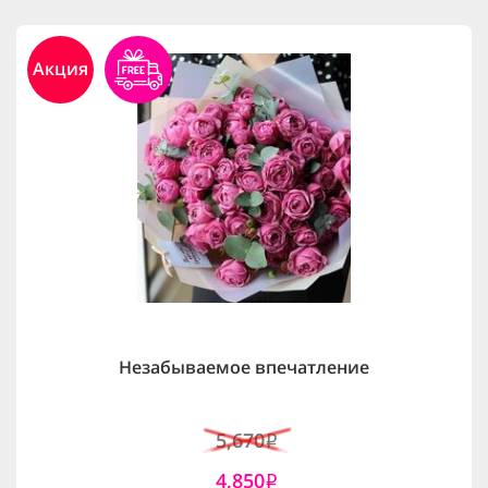
Акция
Незабываемое впечатление
5,670
i
4,850
i