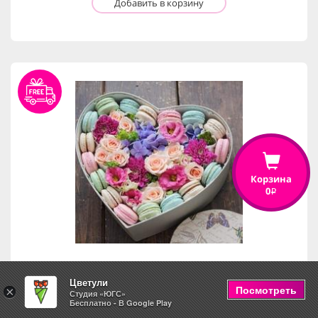
Добавить в корзину
Корзина
0
i
Цветули
С любовью
Посмотреть
×
Студия «ЮГС»
Бесплатно - В Google Play