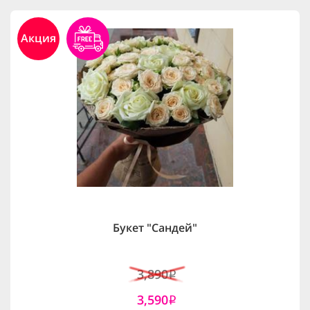
Акция
Букет "Сандей"
3,890
i
3,590
i