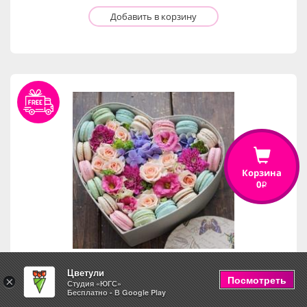
Добавить в корзину
Корзина
0
i
Цветули
Посмотреть
×
Студия «ЮГС»
С любовью
Бесплатно - В Google Play