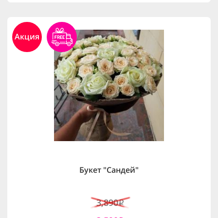
Акция
Букет "Сандей"
3,890
i