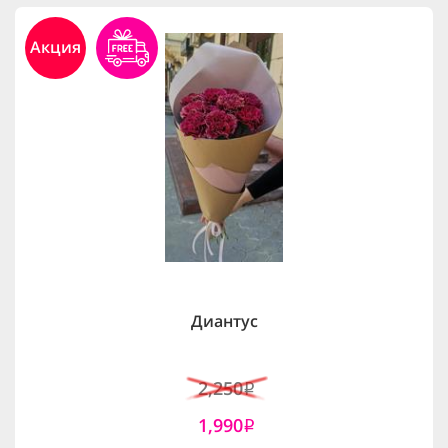
Акция
Диантус
2,250
i
1,990
i