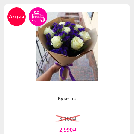
Акция
Букетто
3,100
i
2,990
i