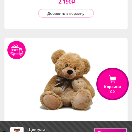
2,190
i
Добавить в корзину
Корзина
0
i
Цветули
Медвежонок